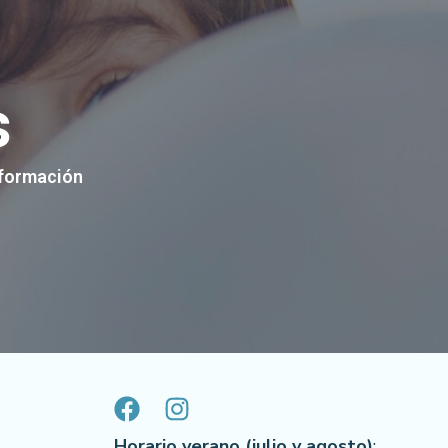
s
nformación
Horario verano (julio y agosto)
: