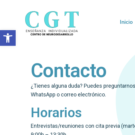
Ir
al
contenido
Inicio
Abrir barra de herramientas
Contacto
¿Tienes alguna duda? Puedes preguntarnos 
WhatsApp o correo electrónico.
Horarios
Entrevistas/reuniones con cita previa (mart
9:00h – 13:30h